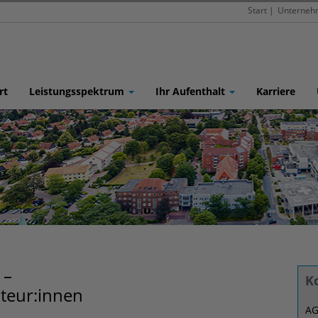
Start
|
Unterneh
rt
Leistungsspektrum
Ihr Aufenthalt
Karriere
 –
K
kteur:innen
AG