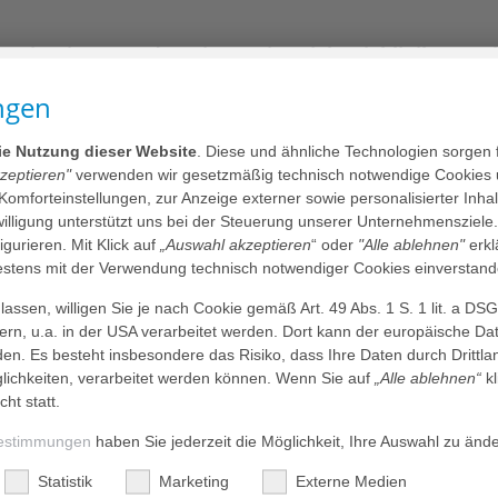
bspatientinnen und -patienten im Diakonieklinikum:
n von Krebstherapien und „Von allen guten Geister
ngen
fé für Krebspatientinnen und -patienten lädt das Agaplesion Diak
mber 2026, von…
die Nutzung dieser Website
. Diese und ähnliche Technologien sorgen 
kzeptieren"
verwenden wir gesetzmäßig technisch notwendige Cookies 
 Komforteinstellungen, zur Anzeige externer sowie personalisierter Inh
nwilligung unterstützt uns bei der Steuerung unserer Unternehmensziele
figurieren. Mit Klick auf
„Auswahl akzeptieren
“ oder
"Alle ablehnen"
erkl
tens mit der Verwendung technisch notwendiger Cookies einverstand
Online im Agaplesion Diakonieklinikum Rotenburg zu
assen, willigen Sie je nach Cookie gemäß Art. 49 Abs. 1 S. 1 lit. a DS
dern, u.a. in der USA verarbeitet werden. Dort kann der europäische Da
gegenseitige Voneinander-Lernen stehen im Mittelpunkt der Veran
den. Es besteht insbesondere das Risiko, dass Ihre Daten durch Dritt
ne“. Dieses monatliche…
ichkeiten, verarbeitet werden können. Wenn Sie auf
„Alle ablehnen“
kl
cht statt.
estimmungen
haben Sie jederzeit die Möglichkeit, Ihre Auswahl zu änd
Statistik
Marketing
Externe Medien
r Online im Diakonieklinikum – Austausch für Betro