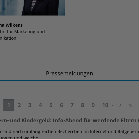
na Wilkens
tin für Marketing und
ikation
Pressemeldungen
1
2
3
4
5
6
7
8
9
10
...
tern- und Kindergeld: Info-Abend für werdende Eltern
n sind nach umfangreichen Recherchen im Internet und Ratgebern 
elungen und welche…