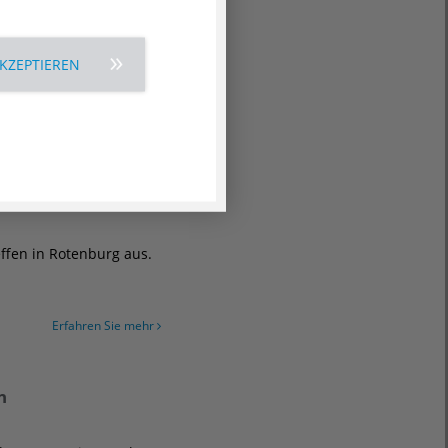
tenburg und das Bündnis
AKZEPTIEREN
Erfahren Sie mehr
eiten?" nach
effen in Rotenburg aus.
Erfahren Sie mehr
n