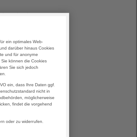
 Wirkmechanismen
n getragen“
onieklinikum Rotenburg
für ein optimales Web-
und darüber hinaus Cookies
Erfahren Sie mehr
alte und für anonyme
. Sie können die Cookies
ären Sie sich jedoch
en.
m Thema „Krise als
GVO ein, dass Ihre Daten ggf.
tenschutzstandard nicht in
staltungsreihe
landbehörden, möglicherweise
icken, findet die vorgehend
Erfahren Sie mehr
ern oder zu widerrufen.
ffene und