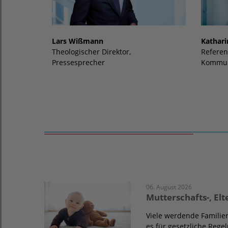
Kathari
Lars Wißmann
Referen
Theologischer Direktor,
Kommun
Pressesprecher
06. August 2026
Mutterschafts-, El
Viele werdende Familie
es für gesetzliche Reg