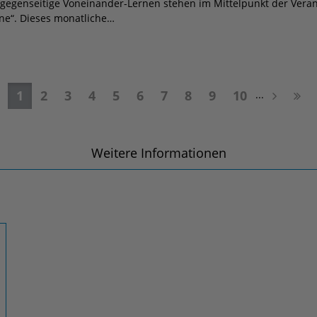
gegenseitige Voneinander-Lernen stehen im Mittelpunkt der Veran
ne“. Dieses monatliche…
1
2
3
4
5
6
7
8
9
10
...
Weitere Informationen