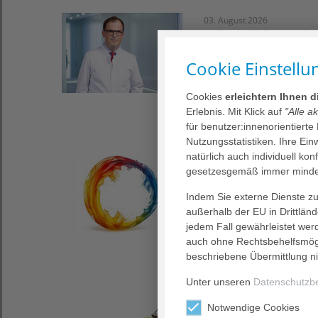
03. August 2026
Info-Café für Kre
und Nebenwirkunge
Cookie Einstellu
Zu einem neuen Info-Ca
für Mittwoch, 2. Septe
Cookies
erleichtern Ihnen 
Erlebnis. Mit Klick auf
"Alle a
für benutzer:innenorientierte
Nutzungsstatistiken. Ihre Ei
natürlich auch individuell kon
29. Juli 2026
gesetzesgemäß immer mindes
Psychose Seminar 
Lernort?“
Indem Sie externe Dienste zul
außerhalb der EU in Drittlän
Der Austausch und das 
jedem Fall gewährleistet wer
„Psychose Seminar Onli
auch ohne Rechtsbehelfsmögl
beschriebene Übermittlung ni
Unter unseren
Datenschutzb
27. Juli 2026
Notwendige Cookies
Depressions-Semina