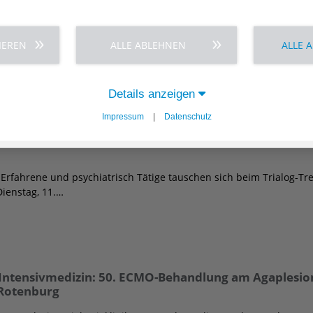
ons-Seminar Online schaffen das Agaplesion Diakonieklinikum Ro
IEREN
ALLE ABLEHNEN
ALLE 
n geschützten Raum,…
Details anzeigen
Impressum
|
Datenschutz
Thema „Sind psychische Erkrankungen Familienkrankh
-Erfahrene und psychiatrisch Tätige tauschen sich beim Trialog-Tr
ienstag, 11.…
 Intensivmedizin: 50. ECMO-Behandlung am Agaplesio
Rotenburg