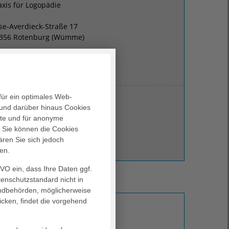
axis für Logopädie
ise-Averdieck-Straße 17
356 Rotenburg (Wümme)
(04261) 77-32 15
stefanie.norden
@
agaplesion.de
hre Ansprechperson
für ein optimales Web-
und darüber hinaus Cookies
alte und für anonyme
. Sie können die Cookies
Stefanie Norden
ären Sie sich jedoch
Leitung Logopädie
en.
GVO ein, dass Ihre Daten ggf.
tenschutzstandard nicht in
Informationen
landbehörden, möglicherweise
icken, findet die vorgehend