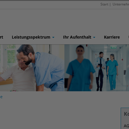
Start
|
Unterneh
rt
Leistungsspektrum
Ihr Aufenthalt
Karriere
ie
K
n
AG