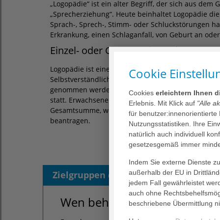
„Logopädie“ ist ein alter Begriff, der sich aus dem 
„Sprecherziehung“. Heute beinhaltet Logopädie die
Sprach-, Sprech-, Stimm- oder Schluckstörungen hab
Erkrankung, einen Schlaganfall, von Geburt an ode
Einzel- oder Gruppentherapie
Logopädie ist eine Heilmittelleistung. Eine Verord
Cookie Einstellu
Selbstverständlich können die Leistungen auch als
genommen werden. Je nach Bedarf und Verordnung, 
Cookies
erleichtern Ihnen 
statt. Erwachsene müssen etwas dazu zahlen: 10 Eu
Erlebnis. Mit Klick auf
"Alle a
Gesamtsumme, wenn Sie nicht befreit sind. Eine Z
für benutzer:innenorientierte
beantragen.
Nutzungsstatistiken. Ihre Ei
natürlich auch individuell kon
gesetzesgemäß immer mindes
Indem Sie externe Dienste zul
außerhalb der EU in Drittlän
Zielgruppen der Logopädie
Ziele
jedem Fall gewährleistet wer
auch ohne Rechtsbehelfsmögl
Wen behandeln wir im Diako
beschriebene Übermittlung ni