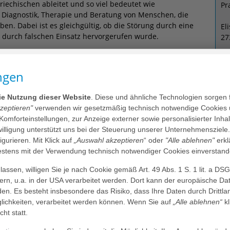
Griechischen ableitet und so viel bedeutet wie
Pr
 Diagnostik, Therapie und Beratung von Menschen, die
en. Dabei ist es gleichgültig, ob die Störung durch eine
El
r durch falschen Einsatz hervorgerufen wurde.
27
nung stellt der Hausarzt, HNO-Arzt oder Neurologe aus.
ngen
 Privatkassen-Patienten oder Selbstzahler in Anspruch
findet die Logopädie als Einzel- oder Gruppentherapie
I
die Nutzung dieser Website
. Diese und ähnliche Technologien sorgen 
ro pro Heilmittelverordnung (HMV) plus zehn Prozent der
kzeptieren"
verwenden wir gesetzmäßig technisch notwendige Cookies 
uzahlungsbefreiung können Sie bei Ihrer Krankenkasse
 Komforteinstellungen, zur Anzeige externer sowie personalisierter Inh
nwilligung unterstützt uns bei der Steuerung unserer Unternehmensziele
figurieren. Mit Klick auf
„Auswahl akzeptieren
“ oder
"Alle ablehnen"
erkl
tens mit der Verwendung technisch notwendiger Cookies einverstand
assen, willigen Sie je nach Cookie gemäß Art. 49 Abs. 1 S. 1 lit. a DS
dern, u.a. in der USA verarbeitet werden. Dort kann der europäische Da
 der Logopädie
Leistungen der Logopädie
den. Es besteht insbesondere das Risiko, dass Ihre Daten durch Dritt
ichkeiten, verarbeitet werden können. Wenn Sie auf
„Alle ablehnen“
kl
nieklinikum logopädisch?
cht statt.