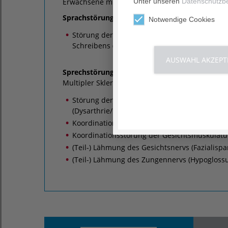
Unter unseren
Datenschutzb
Erwachsene mit:
Sprachstörungen
(z. B. nach einem Schlaganfall
Notwendige Cookies
Störung der Wortfindung, des Verstehens, de
Schreibens (Aphasie)
AUSWAHL AKZEPT
Sprechstörungen
(z. B. nach einem Schlaganfal
Multipler Sklerose (MS), Morbus Parkinson, Amyo
Störung der Sprechmuskulatur und/oder de
(Dysarthrie/Dysarthrophonie)
Koordinationsstörung der Sprechmuskulatur 
Koordinationsstörung der Gesichtsmuskulatur
(Teil-) Lähmung des Gesichtsnervs (Fazialispa
(Teil-) Lähmung des Zungennervs (Hypogloss