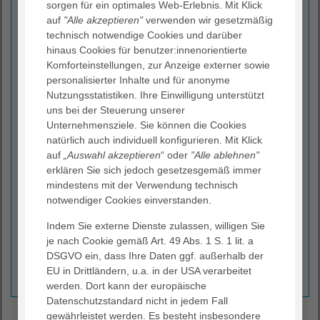
entweder stationär oder ambulant statt. In vielen Fällen
sorgen für ein optimales Web-Erlebnis. Mit Klick
kommt neben oder statt der Chemotherapie auch eine
auf
"Alle akzeptieren"
verwenden wir gesetzmäßig
Immuntherapie zum Einsatz.
technisch notwendige Cookies und darüber
hinaus Cookies für benutzer:innenorientierte
Ganzheitlicher Betreuungsansatz
Komforteinstellungen, zur Anzeige externer sowie
Zudem bestehen umfangreiche Möglichkeiten einer
personalisierter Inhalte und für anonyme
Palliativversorgung. Unsere Behandlungsteams
Nutzungsstatistiken. Ihre Einwilligung unterstützt
verfolgen einen ganzheitlichen Betreuungsansatz, der
uns bei der Steuerung unserer
sich im Zusammenwirken mit Seelsorgern und
Unternehmensziele. Sie können die Cookies
Psychologen auch den seelischen und sozialen
natürlich auch individuell konfigurieren. Mit Klick
Bedürfnissen der Patienten stellt.
auf
„Auswahl akzeptieren
“ oder
"Alle ablehnen"
erklären Sie sich jedoch gesetzesgemäß immer
Vernetzung
mindestens mit der Verwendung technisch
Gemeinsam mit weiteren Lungenkliniken und
notwendiger Cookies einverstanden.
onkologischen Abteilungen arbeitet die Lungenklinik
durch Teilnahme an anerkannten Therapiestudien
Indem Sie externe Dienste zulassen, willigen Sie
kontinuierlich an der Verbesserung der
je nach Cookie gemäß Art. 49 Abs. 1 S. 1 lit. a
Behandlungsmöglichkeiten von Krebspatienten. So sind
DSGVO ein, dass Ihre Daten ggf. außerhalb der
wir in der Diagnostik und Therapie stets auf dem
EU in Drittländern, u.a. in der USA verarbeitet
neusten Stand der wissenschaftlichen Erkenntnisse.
werden. Dort kann der europäische
Datenschutzstandard nicht in jedem Fall
gewährleistet werden. Es besteht insbesondere