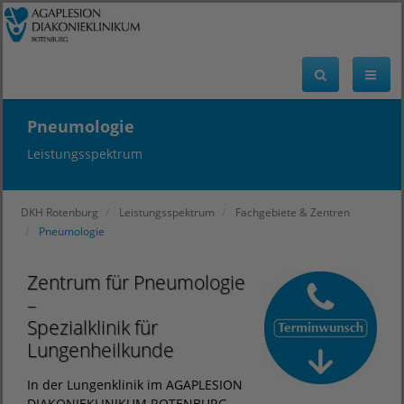
Pneumologie
Leistungsspektrum
DKH Rotenburg
Leistungsspektrum
Fachgebiete & Zentren
Pneumologie
Zentrum für Pneumologie
–
Spezialklinik für
Lungenheilkunde
In der Lungenklinik im AGAPLESION
DIAKONIEKLINIKUM ROTENBURG