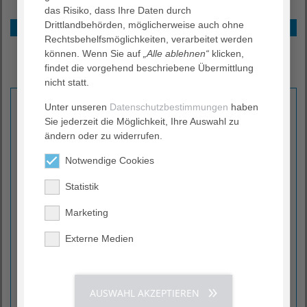
das Risiko, dass Ihre Daten durch
Drittlandbehörden, möglicherweise auch ohne
Sprechstunden
Rechtsbehelfsmöglichkeiten, verarbeitet werden
Klinische Studien
können. Wenn Sie auf
„Alle ablehnen“
klicken,
Kooperationen
findet die vorgehend beschriebene Übermittlung
Experteninterview
nicht statt.
Unter unseren
Datenschutzbestimmungen
haben
Pneumologische Sprechstunde
Sie jederzeit die Möglichkeit, Ihre Auswahl zu
ändern oder zu widerrufen.
Termine nach Vereinbarung
T (04261) 77-62 35
Notwendige Cookies
Statistik
Thoraxonkologische Sprechstunde
Marketing
Termine nach Vereinbarung
Externe Medien
T (04261) 77-62 35
Schlafmedizinische Sprechstunde
AUSWAHL AKZEPTIEREN