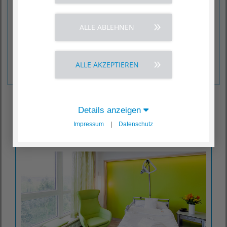
Termine nach Vereinbarung
T (04261) 77-62 75
ALLE ABLEHNEN
Allergologische Sprechstunde
Termine nach Vereinbarung
ALLE AKZEPTIEREN
T (04261) 77-62 35
Details anzeigen
Impressum
|
Datenschutz
Komfortstation