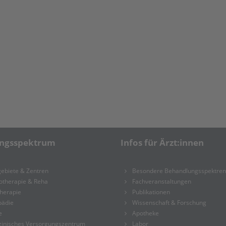
ungsspektrum
Infos für Ärzt:innen
ebiete & Zentren
Besondere Behandlungsspektren
otherapie & Reha
Fachveranstaltungen
herapie
Publikationen
pädie
Wissenschaft & Forschung
e
Apotheke
zinisches Versorgungszentrum
Labor