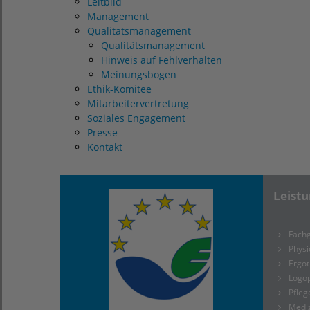
Leitbild
Management
Qualitätsmanagement
Qualitätsmanagement
Hinweis auf Fehlverhalten
Meinungsbogen
Ethik-Komitee
Mitarbeitervertretung
Soziales Engagement
Presse
Kontakt
Leist
Fachg
Physi
Ergot
Logo
Pfleg
Medi