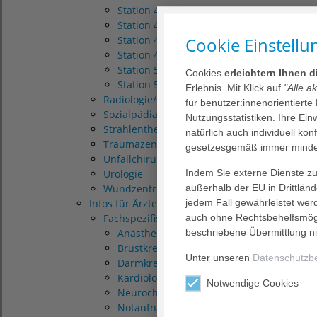
Station 42
Station 43
Cookie Einstellu
Station 44
Station 49
Station 51
Cookies
erleichtern Ihnen 
Station 52
Erlebnis. Mit Klick auf
"Alle a
Radiologie/Neuroradiologie
für benutzer:innenorientierte
Sozialpädiatrisches Zentrum (SPZ)
Nutzungsstatistiken. Ihre Ei
Strahlentherapie
natürlich auch individuell kon
Traumazentrum
gesetzesgemäß immer mindes
Unfallchirurgie/Orthopädie
Indem Sie externe Dienste zul
Urologie
außerhalb der EU in Drittlän
Wundzentrum
jedem Fall gewährleistet wer
Infos für Ärzte
auch ohne Rechtsbehelfsmögl
Fachspezifische Informationen
beschriebene Übermittlung ni
Anästhesie/Intensivmedizin
Brustkrebszentrum
Unter unseren
Datenschutzb
Darmkrebszentrum
Kardiologie
Notwendige Cookies
Neurochirurgie
Notaufnahme