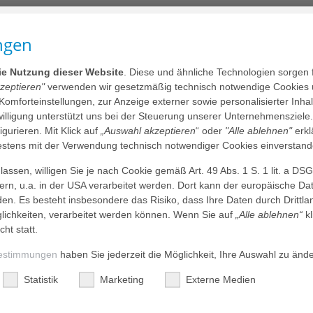
ngen
die Nutzung dieser Website
. Diese und ähnliche Technologien sorgen 
kzeptieren"
verwenden wir gesetzmäßig technisch notwendige Cookies 
 Komforteinstellungen, zur Anzeige externer sowie personalisierter Inh
nwilligung unterstützt uns bei der Steuerung unserer Unternehmensziele
figurieren. Mit Klick auf
„Auswahl akzeptieren
“ oder
"Alle ablehnen"
erkl
tens mit der Verwendung technisch notwendiger Cookies einverstand
assen, willigen Sie je nach Cookie gemäß Art. 49 Abs. 1 S. 1 lit. a DS
dern, u.a. in der USA verarbeitet werden. Dort kann der europäische Da
den. Es besteht insbesondere das Risiko, dass Ihre Daten durch Dritt
ichkeiten, verarbeitet werden können. Wenn Sie auf
„Alle ablehnen“
kl
cht statt.
estimmungen
haben Sie jederzeit die Möglichkeit, Ihre Auswahl zu änd
Statistik
Marketing
Externe Medien