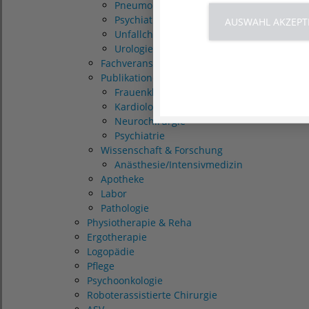
Pneumologie
Psychiatrie/Psychosomatik
AUSWAHL AKZEPT
Unfallchirurgie/Orthopädie
Urologie
Fachveranstaltungen
Publikationen
Frauenklinik/Geburtshilfe
Kardiologie
Neurochirurgie
Psychiatrie
Wissenschaft & Forschung
Anästhesie/Intensivmedizin
Apotheke
Labor
Pathologie
Physiotherapie & Reha
Ergotherapie
Logopädie
Pflege
Psychoonkologie
Roboterassistierte Chirurgie