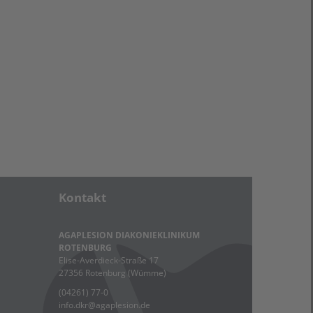
Kontakt
AGAPLESION DIAKONIEKLINIKUM
ROTENBURG
Elise-Averdieck-Straße 17
27356 Rotenburg (Wümme)
(04261) 77-0
info.dkr
@
agaplesion.de