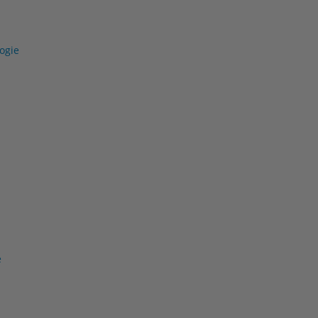
ogie
e