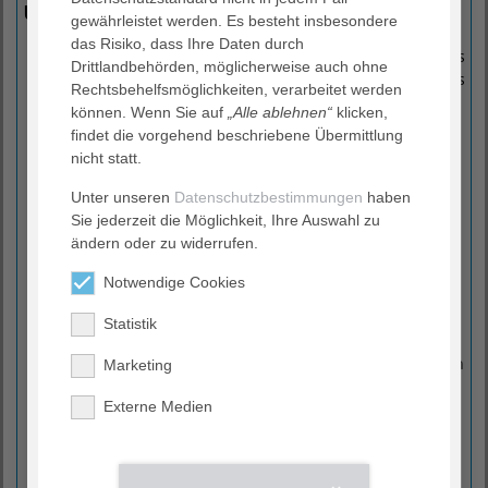
unseres Handelns
gewährleistet werden. Es besteht insbesondere
das Risiko, dass Ihre Daten durch
Wir verstehen uns als Zuhörer, Gesprächspartner und als
Drittlandbehörden, möglicherweise auch ohne
Brücke zwischen den Mitarbeitenden des Krankenhauses
Rechtsbehelfsmöglichkeiten, verarbeitet werden
und den Betroffenen.
können. Wenn Sie auf
„Alle ablehnen“
klicken,
Wir widmen uns allen Anliegen, Wünschen und Nöten
findet die vorgehend beschriebene Übermittlung
der Patientinnen und Patienten und bearbeiten diese im
nicht statt.
Sinne der Betroffenen mit den zuständigen Stellen des
Krankenhauses. Wir nehmen alle Beschwerden und
Unter unseren
Datenschutzbestimmungen
haben
Anregungen entgegen und wenden uns an diejenigen
Sie jederzeit die Möglichkeit, Ihre Auswahl zu
Mitarbeiterinnen und Mitarbeiter im Krankenhaus, die
ändern oder zu widerrufen.
über die sachliche und fachliche Kompetenz verfügen,
Notwendige Cookies
Mängel abzustellen.
Wir informieren unsere Patientinnen und Patienten über
Statistik
Zwischenergebnisse und Ergebnisse unseres Vorgehens.
Wir vermitteln allgemeine gesundheitliche Informationen
Marketing
und Hinweise, informieren über zuständige Stellen,
Externe Medien
bieten jedoch keine juristische oder medizinische
Fachberatung.
Wir legen beharrlich Schwachstellen der Versorgung in
den Krankenhäusern offen und benennen Defizite, um