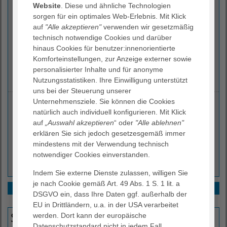
AGAPLESION DIAKONIEKLINIKUM ROTENBURG
Website
. Diese und ähnliche Technologien
Patientenfürsprecher
sorgen für ein optimales Web-Erlebnis. Mit Klick
auf
"Alle akzeptieren"
verwenden wir gesetzmäßig
Elise-Averdieck-Straße 17
technisch notwendige Cookies und darüber
27356 Rotenburg (Wümme)
hinaus Cookies für benutzer:innenorientierte
Komforteinstellungen, zur Anzeige externer sowie
0162 26 47 209
personalisierter Inhalte und für anonyme
patientenfuersprecher.DKR
@
agaplesion.de
Nutzungsstatistiken. Ihre Einwilligung unterstützt
uns bei der Steuerung unserer
Unternehmensziele. Sie können die Cookies
Ihre Ansprechperson
natürlich auch individuell konfigurieren. Mit Klick
auf
„Auswahl akzeptieren
“ oder
"Alle ablehnen"
erklären Sie sich jedoch gesetzesgemäß immer
mindestens mit der Verwendung technisch
Dr. med. Gerd Smolka
notwendiger Cookies einverstanden.
Patientenfürsprecher
Indem Sie externe Dienste zulassen, willigen Sie
je nach Cookie gemäß Art. 49 Abs. 1 S. 1 lit. a
Leitbild
DSGVO ein, dass Ihre Daten ggf. außerhalb der
Informationen
EU in Drittländern, u.a. in der USA verarbeitet
Selbstverständnis und Prinzipien
werden. Dort kann der europäische
Datenschutzstandard nicht in jedem Fall