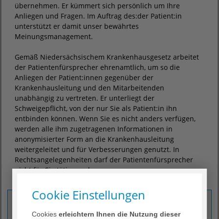
übernehmen. Er kümmert sich persönlich um Ihre
Anliegen und Fragen. Im Auftrag des:der Patient:in
unterstützt er damit unser bewährtes
Meinungsmanagement.
Gemäß Niedersächsischem Krankenhausgesetz arbeitet
der Patientenfürsprecher ehrenamtlich, um so die
Anliegen der Patient:innen gegenüber der
Krankenhausleitung und den Mitarbeitenden
unabhängig zu vertreten. Er unterliegt der
Schweigepflicht, von der nur Sie als Patient:in ihn
entbinden können. Wenn Sie es nicht anders verfügen,
werden alle ihm zugetragenen Informationen in
anonymisierter Form an die Krankenhausleitung
weitergeleitet und für Verbesserungen genutzt. In
Rechtsangelegenheiten darf der Patientenfürsprecher
nicht für Sie tätig werden.
Cookie Einstellungen
Kontakt
Cookies
erleichtern Ihnen die Nutzung dieser