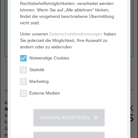
Art und Schwere der Erkrankung/Verletzung
Rechtsbehelfsmöglichkeiten, verarbeitet werden
können. Wenn Sie auf
„Alle ablehnen“
klicken,
Allgemeinzustand des Patienten
findet die vorgehend beschriebene Übermittlung
Auslastung des jeweils zuständigen Facharztes
nicht statt.
Anzahl der freien Untersuchungszimmer
Nicht zu planende Stoßzeiten
Unter unseren
Datenschutzbestimmungen
haben
Sie jederzeit die Möglichkeit, Ihre Auswahl zu
Wir versuchen immer, die Wartezeiten für jeden
ändern oder zu widerrufen.
Patienten möglichst kurz zu halten.
Notwendige Cookies
Statistik
Anlaufstelle für Betroffene von häuslicher oder sexueller
Marketing
Gewalt
Externe Medien
Als Partnerklinik vom
Netzwerk
ProBeweis
sind wir
Anlaufstelle für Betroffene von
AUSWAHL AKZEPTIEREN
häuslicher oder sexueller
Gewalt, die noch keine Anzeige
erstattet haben und denen mit