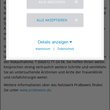
ALLE ABLEHNEN
der vertraulichen
Spurensicherung Zeit verschafft wird, sich für eine Anzeige zu
entscheiden. Wir bieten Betroffenen eine standardisierte und
gerichtsverwertbare Beweisdokumentation sowie
ALLE AKZEPTIEREN
Spurensicherung durch rechtsmedizinisch geschulte
Ärztinnen und Ärzte. Die Untersuchung ist selbstverständlich
vertraulich und kostenfrei. Eine Krankenkassenkarte wird
hierfür nicht benötigt.
Details anzeigen
Sie sind betroffen von häuslicher oder sexueller Gewalt und
Impressum
|
Datenschutz
möchten Verletzungen dokumentieren bzw. Spuren sichern
lassen? Dann wenden Sie sich bitte an unsere Mitarbeitenden
der Notaufnahme, T (04261) 77-24 58. Sie helfen Ihnen weiter,
besprechen streng vertraulich weitere Schritte und vermitteln
Sie an untersuchende Ärztinnen und Ärzte der Frauenklinik
und Unfallchirurgie weiter.
Weitere Informationen über das Netzwerk ProBeweis finden
Sie unter
www.probeweis.de
.