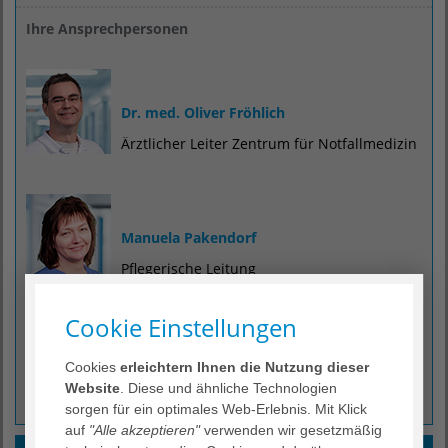
Ihre Ansprechpersonen
Dr. med. Oliver Fröhlich
Ärztlicher Leiter Zentrum für Notfallmedizin
Manuela Pakendorf
Pflegerische Leitung
Cookie Einstellungen
Sascha Günzel
Cookies
erleichtern Ihnen die Nutzung dieser
Website
. Diese und ähnliche Technologien
Pflegerischer Leiter
sorgen für ein optimales Web-Erlebnis. Mit Klick
auf
"Alle akzeptieren"
verwenden wir gesetzmäßig
Für akut Erkrankte und Verletzte