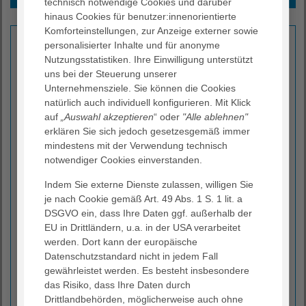
technisch notwendige Cookies und darüber
Informationen
hinaus Cookies für benutzer:innenorientierte
Komforteinstellungen, zur Anzeige externer sowie
Was sollten Sie mitbringen?
personalisierter Inhalte und für anonyme
Krankenkassenversicherungskarte
Nutzungsstatistiken. Ihre Einwilligung unterstützt
uns bei der Steuerung unserer
Zusatzversicherungsnachweis
Unternehmensziele. Sie können die Cookies
Medikamentenliste
natürlich auch individuell konfigurieren. Mit Klick
Wenn schnell griffbereit: vorhandene Arztbriefe und
auf
„Auswahl akzeptieren
“ oder
"Alle ablehnen"
Röntgenbilder/CD
erklären Sie sich jedoch gesetzesgemäß immer
Falls existierend: Patientenverfügung
mindestens mit der Verwendung technisch
notwendiger Cookies einverstanden.
Zeitablauf in der Notaufnahme
Indem Sie externe Dienste zulassen, willigen Sie
Die Zeit ist in der Notfallversorgung ein sehr wichtiger
je nach Cookie gemäß Art. 49 Abs. 1 S. 1 lit. a
Faktor. Wenige Minuten können entscheidend für die
DSGVO ein, dass Ihre Daten ggf. außerhalb der
Rettung eines Menschenlebens sein. Die Reihenfolge
EU in Drittländern, u.a. in der USA verarbeitet
der Behandlung findet daher nach Krankheitsschwere
werden. Dort kann der europäische
und nicht nach Dauer der Wartezeit statt. Das
Datenschutzstandard nicht in jedem Fall
bedeutet: Ein schwer kranker Patient kann nach Ihnen
gewährleistet werden. Es besteht insbesondere
gekommen sein, aber vor Ihnen behandelt werden. Wir
das Risiko, dass Ihre Daten durch
berücksichtigen folgende Kriterien:
Drittlandbehörden, möglicherweise auch ohne