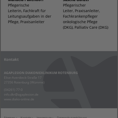
Pflegerische
Pflegerischer
Leiterin, Fachkraft für
Leiter, Praxisanleiter,
Leitungsaufgaben in der
Fachkrankenpfleger
Pflege, Praxisanleiter
onkologische Pflege
(DKG), Palliativ Care (DKG)
Kontakt
AGAPLESION DIAKONIEKLINIKUM ROTENBURG
Elise-Averdieck-Straße 17
27356 Rotenburg (Wümme)
(04261) 77-0
info.dkr
@
agaplesion.de
www.diako-online.de
Sitemap
Kontakt
Impressum
Datenschutzerklärung