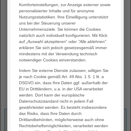
Unterstützung beim Umgang mit Ihren Kindern, Ihren
Komforteinstellungen, zur Anzeige externer sowie
Angehörigen und Ihrem Umfeld
personalisierter Inhalte und für anonyme
Nutzungsstatistiken. Ihre Einwilligung unterstützt
Entspannungsverfahren
uns bei der Steuerung unserer
Begleitung bei Arztgesprächen oder medizinischen
Unternehmensziele. Sie können die Cookies
Maßnahmen
natürlich auch individuell konfigurieren. Mit Klick
Informationen über weitere Anlaufstellen
auf
„Auswahl akzeptieren
“ oder
"Alle ablehnen"
Begleitung in der letzten Lebensphase
erklären Sie sich jedoch gesetzesgemäß immer
mindestens mit der Verwendung technisch
Alle Angebote sind für Sie kostenlos und können
notwendiger Cookies einverstanden.
als Einzel-, Paar- und Familiengespräche wahrgenommen
werden.
Indem Sie externe Dienste zulassen, willigen Sie
Sie können den Psychoonkologischen Dienst sowohl
je nach Cookie gemäß Art. 49 Abs. 1 S. 1 lit. a
während eines stationären Aufenthalts als auch während
DSGVO ein, dass Ihre Daten ggf. außerhalb der
einer ambulanten Behandlung in Anspruch nehmen.
EU in Drittländern, u.a. in der USA verarbeitet
werden. Dort kann der europäische
Datenschutzstandard nicht in jedem Fall
gewährleistet werden. Es besteht insbesondere
das Risiko, dass Ihre Daten durch
Kontakt
Drittlandbehörden, möglicherweise auch ohne
Rechtsbehelfsmöglichkeiten, verarbeitet werden
AGAPLESION DIAKONIEKLINIKUM ROTENBURG