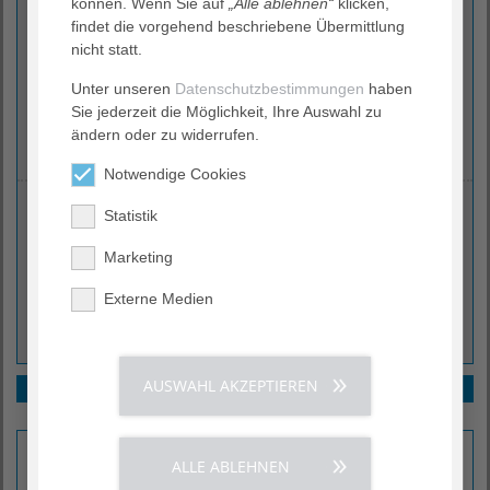
können. Wenn Sie auf
„Alle ablehnen“
klicken,
Psychoonkologischer Dienst
findet die vorgehend beschriebene Übermittlung
nicht statt.
Elise-Averdieck-Straße 17
27356 Rotenburg (Wümme)
Unter unseren
Datenschutzbestimmungen
haben
Sie jederzeit die Möglichkeit, Ihre Auswahl zu
(04261) 77-33 45
ändern oder zu widerrufen.
psychoonkologie.dkr
@
agaplesion.de
Notwendige Cookies
Ihre Ansprechperson
Statistik
Marketing
Miriam Schumann
Externe Medien
Leiterin Psychoonkologischer Dienst
AUSWAHL AKZEPTIEREN
Kontakt
Kooperationen
So erreichen Sie uns
ALLE ABLEHNEN