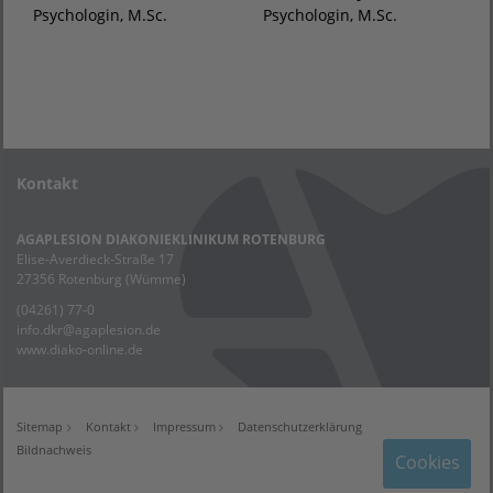
Psychologin, M.Sc.
Psychologin, M.Sc.
Kontakt
AGAPLESION DIAKONIEKLINIKUM ROTENBURG
Elise-Averdieck-Straße 17
27356 Rotenburg (Wümme)
(04261) 77-0
info.dkr
@
agaplesion.de
www.diako-online.de
Sitemap
Kontakt
Impressum
Datenschutzerklärung
Bildnachweis
Cookies