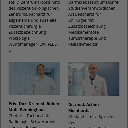
stellv. Zentrumskoordinator
Darmkrebszentrumskonferenz,
des Viszeralonkologischen
Studienverantwortlicher
Zentrums, Facharzt für
Arzt, Facharzt für
allgemeine und spezielle
Chirurgie mit
Viszeralchirurgie,
Zusatzbezeichnung
Zusatzbezeichnung
Medikamentöse
Proktologie,
Tumortherapie und
Wundmanager ICW, FEBS-
Palliativmedizin
C
Priv.-Doz. Dr. med. Ruben
Dr. med. Achim
Mühl-Benninghaus
Meinhardt
Chefarzt, Facharzt für
Chefarzt, stellv. Sprecher
Radiologie, Schwerpunkt
des
Neuroradiologie