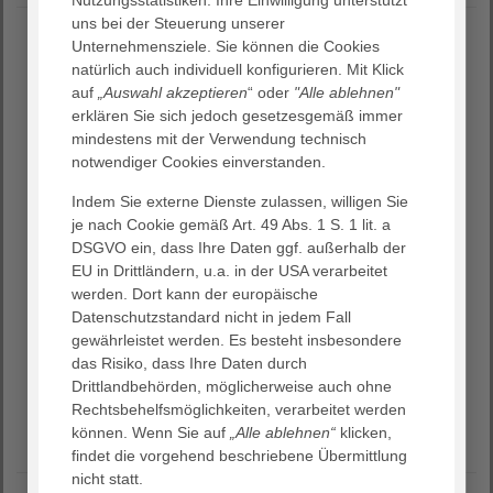
uns bei der Steuerung unserer
Unternehmensziele. Sie können die Cookies
„Sehr gute Zusammenarbeit der einzelnen
natürlich auch individuell konfigurieren. Mit Klick
Stationen und Abteilungen untereinander!“
auf
„Auswahl akzeptieren
“ oder
"Alle ablehnen"
erklären Sie sich jedoch gesetzesgemäß immer
Ergebnisse einer Patientenumfrage unseres
mindestens mit der Verwendung technisch
Qualitätsmanagements, 2020
notwendiger Cookies einverstanden.
Indem Sie externe Dienste zulassen, willigen Sie
je nach Cookie gemäß Art. 49 Abs. 1 S. 1 lit. a
zurück
wei
DSGVO ein, dass Ihre Daten ggf. außerhalb der
EU in Drittländern, u.a. in der USA verarbeitet
werden. Dort kann der europäische
Datenschutzstandard nicht in jedem Fall
gewährleistet werden. Es besteht insbesondere
das Risiko, dass Ihre Daten durch
Drittlandbehörden, möglicherweise auch ohne
Rechtsbehelfsmöglichkeiten, verarbeitet werden
können. Wenn Sie auf
„Alle ablehnen“
klicken,
findet die vorgehend beschriebene Übermittlung
nicht statt.