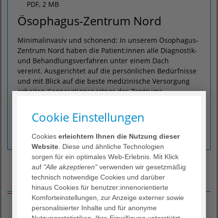
PDF, 2 MB
Ösophagus-Zentrum Nord
Minimalinvasiv und schonend: In unserem Ösophagus-
Zentrum Nord haben die Patient:innen alle Diagnostik-
und Behandlungsverfahren unter einem Dach
vereint. Ausgerichtet auf die persönlichen Bedürfnisse
und mit Blick auf die beste medizinische Versorgung
arbeiten Kooperationspartner des Zentrums
miteinander: Sie beraten sich, um für die ihnen
anvertrauten Patient:innen die jeweils bestmögliche
Cookie Einstellungen
individuelle Therapie anbieten zu können.
Cookies
erleichtern Ihnen die Nutzung dieser
Mehr erfahren...
Website
. Diese und ähnliche Technologien
sorgen für ein optimales Web-Erlebnis. Mit Klick
auf
"Alle akzeptieren"
verwenden wir gesetzmäßig
technisch notwendige Cookies und darüber
Feedback unserer Patienten
hinaus Cookies für benutzer:innenorientierte
Komforteinstellungen, zur Anzeige externer sowie
personalisierter Inhalte und für anonyme
Nutzungsstatistiken. Ihre Einwilligung unterstützt