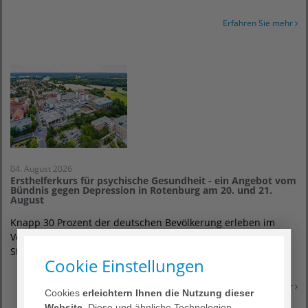
Erfahren Sie mehr
04. August 2026
Ersthelferkurs für psychische Gesundheit - ein Angebot vom
Bündnis gegen Depression in Rotenburg am 20. und 21.
August
Knapp 30 Prozent der deutschen Bevölkerung erleben im
Verlauf eines Jahres eine behandlungsbedürftige psychische
Störung. Deshalb können Ersthelfer in…
Cookie Einstellungen
Erfahren Sie mehr
Cookies
erleichtern Ihnen die Nutzung dieser
Website
. Diese und ähnliche Technologien