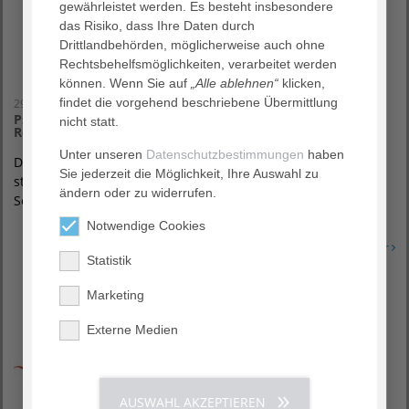
gewährleistet werden. Es besteht insbesondere
das Risiko, dass Ihre Daten durch
Drittlandbehörden, möglicherweise auch ohne
Rechtsbehelfsmöglichkeiten, verarbeitet werden
können. Wenn Sie auf
„Alle ablehnen“
klicken,
findet die vorgehend beschriebene Übermittlung
29. Juli 2026
Psychose Seminar Online im Agaplesion Diakonieklinikum
nicht statt.
Rotenburg zum Thema „Krise als Lernort?“
Unter unseren
Datenschutzbestimmungen
haben
Der Austausch und das gegenseitige Voneinander-Lernen
Sie jederzeit die Möglichkeit, Ihre Auswahl zu
stehen im Mittelpunkt der Veranstaltungsreihe „Psychose
ändern oder zu widerrufen.
Seminar Online“. Dieses monatliche…
Notwendige Cookies
Erfahren Sie mehr
Statistik
Marketing
Externe Medien
AUSWAHL AKZEPTIEREN