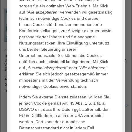
sorgen für ein optimales Web-Erlebnis. Mit Klick
auf
"Alle akzeptieren"
verwenden wir gesetzmäßig
technisch notwendige Cookies und darüber
hinaus Cookies für benutzer:innenorientierte
Komforteinstellungen, zur Anzeige externer sowie
personalisierter Inhalte und für anonyme
Nutzungsstatistiken. Ihre Einwilligung unterstützt
uns bei der Steuerung unserer
03. August 2026
Unternehmensziele. Sie können die Cookies
Info-Café für Krebspatientinnen und -patienten im
Diakonieklinikum: Wirkmechanismen und Nebenwirkungen
natürlich auch individuell konfigurieren. Mit Klick
von Krebstherapien und „Von allen guten Geistern
auf
„Auswahl akzeptieren
“ oder
"Alle ablehnen"
getragen“
erklären Sie sich jedoch gesetzesgemäß immer
Zu einem neuen Info-Café für Krebspatientinnen und -
mindestens mit der Verwendung technisch
patienten lädt das Agaplesion Diakonieklinikum Rotenburg
notwendiger Cookies einverstanden.
für Mittwoch, 2. September 2026, von…
Indem Sie externe Dienste zulassen, willigen Sie
je nach Cookie gemäß Art. 49 Abs. 1 S. 1 lit. a
Erfahren Sie mehr
DSGVO ein, dass Ihre Daten ggf. außerhalb der
EU in Drittländern, u.a. in der USA verarbeitet
werden. Dort kann der europäische
Datenschutzstandard nicht in jedem Fall