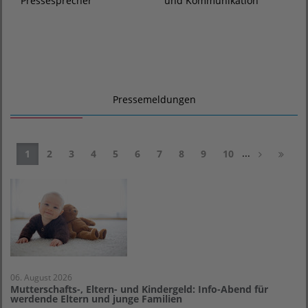
und Kommunikation
Pressesprecher
Pressemeldungen
...
1
2
3
4
5
6
7
8
9
10
06. August 2026
Mutterschafts-, Eltern- und Kindergeld: Info-Abend für
werdende Eltern und junge Familien