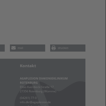
mail
drucken
Kontakt
AGAPLESION DIAKONIEKLINIKUM
ROTENBURG
Elise-Averdieck-Straße 17
27356 Rotenburg (Wümme)
(04261) 77-0
info.dkr
@
agaplesion.de