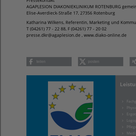
Pressekontakt
AGAPLESION DIAKONIEKLINIKUM ROTENBURG gemei
Elise-Averdieck-Straße 17, 27356 Rotenburg
Katharina Wilkens, Referentin, Marketing und Kommu
T (04261) 77 - 22 88, F (04261) 77 - 20 02
presse.dkr@agaplesion.de , www.diako-online.de
teilen
posten
Leist
Fachg
Physi
Ergot
Logo
Pfleg
Medi