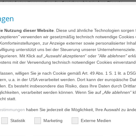
nde sind eine Kooperation der Sozialpsychiatrischen Dienste
e für Selbsthilfe im Kirchenkreis Verden, der ZISS –
nd des Zentrums für Psychosoziale Medizin im Agaplesion
ngen
die Nutzung dieser Website
. Diese und ähnliche Technologien sorgen 
ses ist Dienstag, 20. Mai, 18.00 bis 20.00 Uhr im
kzeptieren"
verwenden wir gesetzmäßig technisch notwendige Cookies 
1 in 28832 Achim. Die Teilnahme ist kostenlos. Anmeldung
 Komforteinstellungen, zur Anzeige externer sowie personalisierter Inh
ann, T (04231) 93 79 74, selbsthilfe.verden@evlka.de.
nwilligung unterstützt uns bei der Steuerung unserer Unternehmensziele
figurieren. Mit Klick auf
„Auswahl akzeptieren
“ oder
"Alle ablehnen"
erkl
tens mit der Verwendung technisch notwendiger Cookies einverstand
nnützige GmbH ist das größte konfessionelle
rkrankenhaus der Medizinischen Fakultät der Universität
assen, willigen Sie je nach Cookie gemäß Art. 49 Abs. 1 S. 1 lit. a DS
ientenkontakten im Jahr bietet es nahezu das gesamte
dern, u.a. in der USA verarbeitet werden. Dort kann der europäische Da
ttliche Hochleistungsmedizin und die professionelle Pflege
den. Es besteht insbesondere das Risiko, dass Ihre Daten durch Dritt
 Das Diakonieklinikum ist zertifiziertes „Überregionales
ichkeiten, verarbeitet werden können. Wenn Sie auf
„Alle ablehnen“
kl
, zertifiziertes Endoprothetik- und Gefäßzentrum sowie
cht statt.
rwachsene mit Behinderung. Einen besonderen Schwerpunkt
as Viszeralonkologische Zentrum mit der Ausrichtung
estimmungen
haben Sie jederzeit die Möglichkeit, Ihre Auswahl zu änd
r Deutschen Krebsgesellschaft zertifiziert. Die Chest Pain
 zertifizierter Bestandteil der Klinik für Kardiologie. Zum
Statistik
Marketing
Externe Medien
ten, ein Reha-Zentrum und verschiedene
d 2.400 Menschen. Eine Vielzahl sozialer Projekte