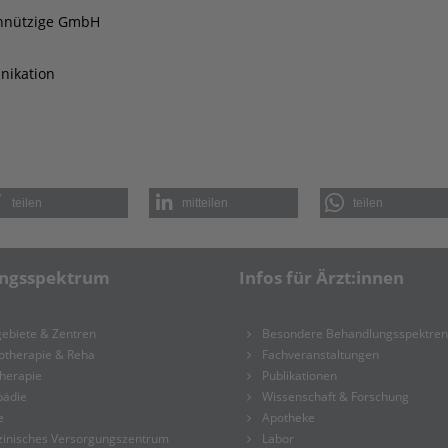
nnützige GmbH
nikation
teilen
mitteilen
teilen
ungsspektrum
Infos für Ärzt:innen
ebiete & Zentren
Besondere Behandlungsspektren
otherapie & Reha
Fachveranstaltungen
herapie
Publikationen
pädie
Wissenschaft & Forschung
e
Apotheke
zinisches Versorgungszentrum
Labor