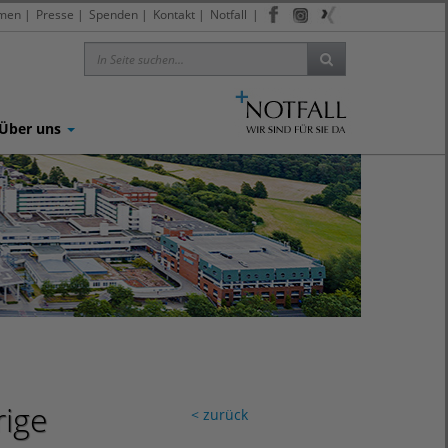
men
|
Presse
|
Spenden
|
Kontakt
|
Notfall
|
Über uns
rige
< zurück