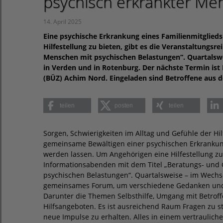
psychisch erkrankter Me
14. April 2025
Eine psychische Erkrankung eines Familienmitglieds
Hilfestellung zu bieten, gibt es die Veranstaltungs
Menschen mit psychischen Belastungen“. Quartalsw
in Verden und in Rotenburg. Der nächste Termin ist
(BÜZ) Achim Nord. Eingeladen sind Betroffene aus 
teilen
posten
teilen
Sorgen, Schwierigkeiten im Alltag und Gefühle der Hi
gemeinsame Bewältigen einer psychischen Erkrankun
werden lassen. Um Angehörigen eine Hilfestellung zu 
Informationsabenden mit dem Titel „Beratungs- und
psychischen Belastungen“. Quartalsweise – im Wechs
gemeinsames Forum, um verschiedene Gedanken und 
Darunter die Themen Selbsthilfe, Umgang mit Betrof
Hilfsangeboten. Es ist ausreichend Raum Fragen zu s
neue Impulse zu erhalten. Alles in einem vertraulich