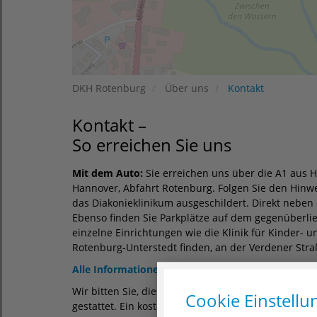
DKH Rotenburg
Über uns
Kontakt
Kontakt –
So erreichen Sie uns
Mit dem Auto:
Sie erreichen uns über die A1 aus
Hannover, Abfahrt Rotenburg. Folgen Sie den Hinwe
das Diakonieklinikum ausgeschildert. Direkt neben 
Ebenso finden Sie Parkplätze auf dem gegenüberlie
einzelne Einrichtungen wie die Klinik für Kinder- 
Rotenburg-Unterstedt finden, an der Verdener Straß
Alle Informationen zum schrankenlosen und barge
Wir bitten Sie, dieses Parkangebot anzunehmen. A
Cookie Einstellu
gestattet. Ein kostenloses Abstellen Ihres Wagens 