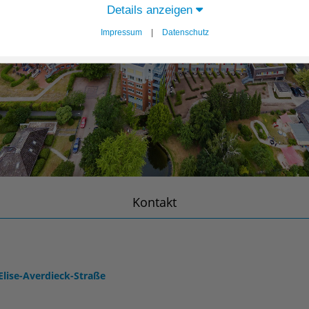
Details anzeigen
Impressum
|
Datenschutz
Kontakt
Elise-Averdieck-Straße