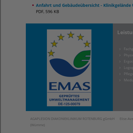
Anfahrt und Gebäudeübersicht - Klinikgelände
PDF, 596 KB
Leist
Fachg
Physi
Ergot
Logo
Pfleg
Medi
AGAPLESION DIAKONIEKLINIKUM ROTENBURG gGmbH Elise-Aver
(Wümme)