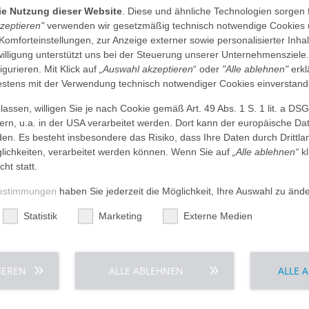
die Nutzung dieser Website
. Diese und ähnliche Technologien sorgen 
 mit dem Bürgerbus (Linie 802) zum Diakonieklinikum. Den
kzeptieren"
verwenden wir gesetzmäßig technisch notwendige Cookies 
 Komforteinstellungen, zur Anzeige externer sowie personalisierter Inh
nwilligung unterstützt uns bei der Steuerung unserer Unternehmensziele
Richtungen Bremen und Hamburg. Aus Hannover kommend
figurieren. Mit Klick auf
„Auswahl akzeptieren
“ oder
"Alle ablehnen"
erkl
dungen finden Sie hier:
www.bahn.de
tens mit der Verwendung technisch notwendiger Cookies einverstand
t 20 Minuten. Das Diakonieklinikum ist ausgeschildert. Sie
assen, willigen Sie je nach Cookie gemäß Art. 49 Abs. 1 S. 1 lit. a DS
rger Bahnhof zu uns.
dern, u.a. in der USA verarbeitet werden. Dort kann der europäische Da
den. Es besteht insbesondere das Risiko, dass Ihre Daten durch Dritt
ichkeiten, verarbeitet werden können. Wenn Sie auf
„Alle ablehnen“
kl
cht statt.
estimmungen
haben Sie jederzeit die Möglichkeit, Ihre Auswahl zu änd
Statistik
Marketing
Externe Medien
IEREN
ALLE ABLEHNEN
ALLE 