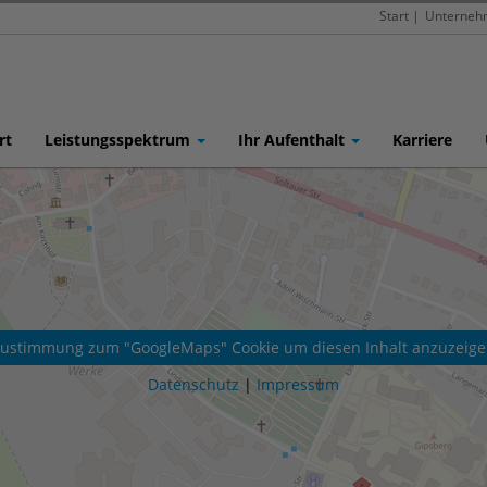
Start
|
Unterneh
rt
Leistungsspektrum
Ihr Aufenthalt
Karriere
ustimmung zum "GoogleMaps" Cookie um diesen Inhalt anzuzeig
Datenschutz
|
Impressum