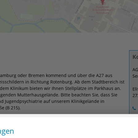
K
AG
 Hamburg oder Bremen kommend und über die A27 aus
Se
isschildern in Richtung Rotenburg. Ab dem Stadtbereich ist
dem Klinikum bieten wir Ihnen Stellplätze im Parkhaus an.
El
genden Mutterhausgelände. Bitte beachten Sie, dass Sie
27
und Jugendpsychiatrie auf unserem Klinikgelände in
e (B 215).
ldlosen Parken finden Sie hier.
uch auf der Lindenstraße ist das Parken nur gegen Gebühr
ngen
ist auf dem Lohmarkt möglich. Dieser ist ca. fünf Gehminuten