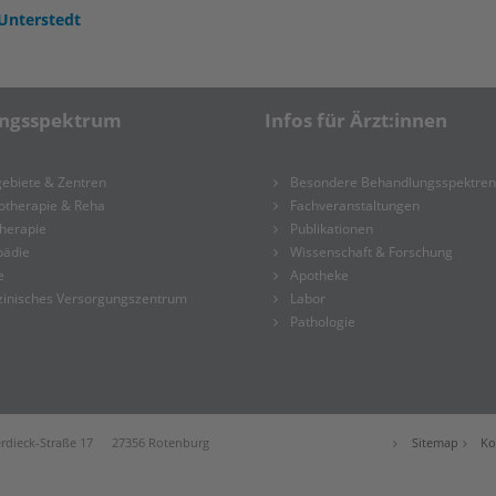
 Unterstedt
ungsspektrum
Infos für Ärzt:innen
ebiete & Zentren
Besondere Behandlungsspektren
otherapie & Reha
Fachveranstaltungen
herapie
Publikationen
pädie
Wissenschaft & Forschung
e
Apotheke
zinisches Versorgungszentrum
Labor
Pathologie
dieck-Straße 17 27356 Rotenburg
Sitemap
Ko