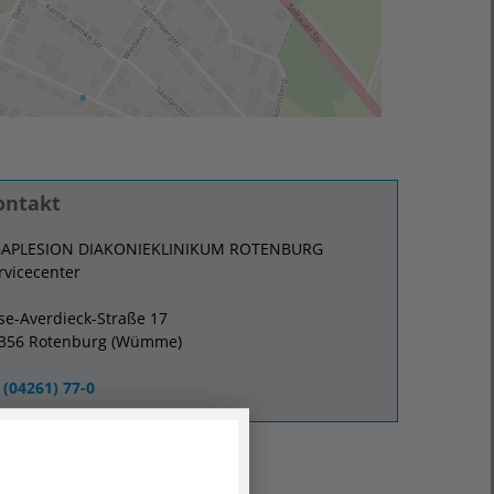
ontakt
APLESION DIAKONIEKLINIKUM ROTENBURG
rvicecenter
ise-Averdieck-Straße 17
356 Rotenburg (Wümme)
(04261) 77-0