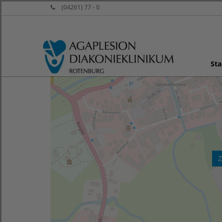
(04261) 77 - 0
Sta
Z