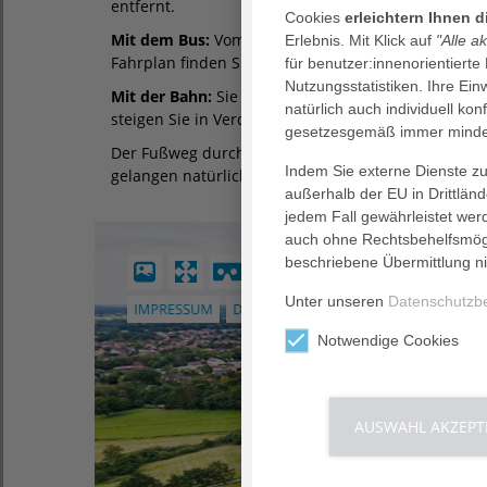
entfernt.
Cookies
erleichtern Ihnen 
Mit dem Bus:
Vom Bahnhof in Rotenburg fahren Sie
Erlebnis. Mit Klick auf
"Alle a
Fahrplan finden Sie hier:
www.buergerbus-row.de
für benutzer:innenorientierte
Nutzungsstatistiken. Ihre Ei
Mit der Bahn:
Sie erreichen uns direkt aus den 
natürlich auch individuell kon
steigen Sie in Verden oder Bremen um. Bahnverbin
gesetzesgemäß immer mindes
Der Fußweg durch die Rotenburger Innenstadt dauer
Indem Sie externe Dienste zul
gelangen natürlich auch mit dem Taxi vom Rotenbu
außerhalb der EU in Drittlän
jedem Fall gewährleistet wer
auch ohne Rechtsbehelfsmögl
beschriebene Übermittlung ni
Unter unseren
Datenschutzb
Notwendige Cookies
AUSWAHL AKZEPT