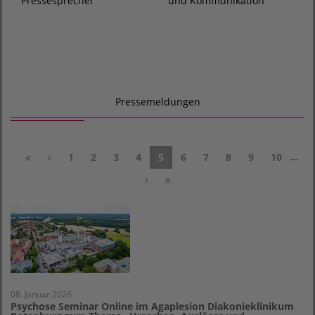
und Kommunikation
Pressesprecher
Pressemeldungen
...
1
2
3
4
5
6
7
8
9
10
08. Januar 2026
Psychose Seminar Online im Agaplesion Diakonieklinikum