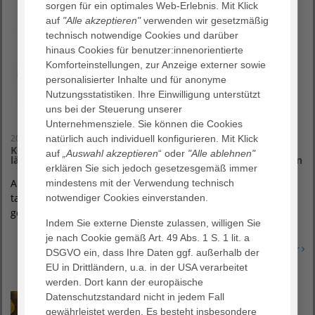
sorgen für ein optimales Web-Erlebnis. Mit Klick
auf
"Alle akzeptieren"
verwenden wir gesetzmäßig
technisch notwendige Cookies und darüber
hinaus Cookies für benutzer:innenorientierte
Komforteinstellungen, zur Anzeige externer sowie
personalisierter Inhalte und für anonyme
Nutzungsstatistiken. Ihre Einwilligung unterstützt
uns bei der Steuerung unserer
Unternehmensziele. Sie können die Cookies
20. November 2025
natürlich auch individuell konfigurieren. Mit Klick
Kostenfreier Austausch für Psychiatrie-Erfahrene: Trialog
auf
„Auswahl akzeptieren
“ oder
"Alle ablehnen"
lädt zum Thema „Alleinsein und Einsamkeit“ nach Zeven ein
erklären Sie sich jedoch gesetzesgemäß immer
Angehörige, Psychiatrie-Erfahrene und psychiatrisch Tätige
mindestens mit der Verwendung technisch
tauschen sich beim Trialog-Treffen in Zeven aus. Dieses Mal
notwendiger Cookies einverstanden.
geht es am Dienstag, 9.…
Indem Sie externe Dienste zulassen, willigen Sie
je nach Cookie gemäß Art. 49 Abs. 1 S. 1 lit. a
Erfahren Sie mehr
DSGVO ein, dass Ihre Daten ggf. außerhalb der
EU in Drittländern, u.a. in der USA verarbeitet
werden. Dort kann der europäische
Datenschutzstandard nicht in jedem Fall
gewährleistet werden. Es besteht insbesondere