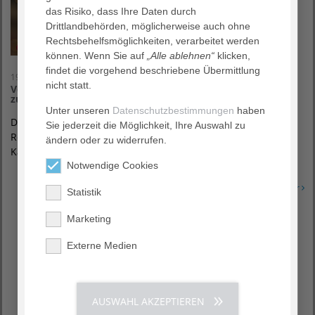
das Risiko, dass Ihre Daten durch
Drittlandbehörden, möglicherweise auch ohne
Rechtsbehelfsmöglichkeiten, verarbeitet werden
können. Wenn Sie auf
„Alle ablehnen“
klicken,
findet die vorgehend beschriebene Übermittlung
19. November 2025
nicht statt.
Vorweihnachtliche Klänge im Diakonieklinikum: Einladung
zum Adventssingen
Unter unseren
Datenschutzbestimmungen
haben
Das Seelsorgeteam im Agaplesion Diakonieklinikum
Sie jederzeit die Möglichkeit, Ihre Auswahl zu
Rotenburg lädt herzlich zum offenen Adventssingen ein. Bei
ändern oder zu widerrufen.
Kaffee, Kakao und Keksen beginnt die…
Notwendige Cookies
Erfahren Sie mehr
Statistik
Marketing
Externe Medien
AUSWAHL AKZEPTIEREN