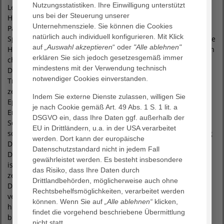
Nutzungsstatistiken. Ihre Einwilligung unterstützt
Lehrkrankenhaus der Medizinischen Fakultät der Universität
uns bei der Steuerung unserer
Hamburg. Als Maximalversorger mit rund 215.000
Unternehmensziele. Sie können die Cookies
Patientenkontakten im Jahr bietet es nahezu das gesamte
natürlich auch individuell konfigurieren. Mit Klick
Spektrum moderner Krankenhausmedizin. Die fortschrittliche
auf
„Auswahl akzeptieren
“ oder
"Alle ablehnen"
Hochleistungsmedizin und die professionelle Pflege mit ihren
erklären Sie sich jedoch gesetzesgemäß immer
christlichen Wurzeln zeichnen das Haus aus. Das
mindestens mit der Verwendung technisch
Diakonieklinikum ist zertifiziertes „Überregionales
notwendiger Cookies einverstanden.
Traumazentrum“ zur Behandlung von Schwerverletzten,
zertifiziertes Endoprothetik- und Gefäßzentrum sowie
Indem Sie externe Dienste zulassen, willigen Sie
Epilepsiezentrum und Medizinisches Zentrum für
je nach Cookie gemäß Art. 49 Abs. 1 S. 1 lit. a
Erwachsene mit Behinderung. Einen besonderen
DSGVO ein, dass Ihre Daten ggf. außerhalb der
Schwerpunkt bildet die Onkologie. Das Brustkrebszentrum
EU in Drittländern, u.a. in der USA verarbeitet
sowie das Viszeralonkologische Zentrum mit der Ausrichtung
werden. Dort kann der europäische
Darmkrebszentrum und Magenkrebszentrum sind von der
Datenschutzstandard nicht in jedem Fall
Deutschen Krebsgesellschaft zertifiziert. Die Chest Pain Unit
gewährleistet werden. Es besteht insbesondere
ist von der deutschen Gesellschaft für Kardiologie
das Risiko, dass Ihre Daten durch
zertifizierter Bestandteil der Klinik für Kardiologie. Zum
Drittlandbehörden, möglicherweise auch ohne
Diakonieklinikum gehören ein Reha-Zentrum und
Rechtsbehelfsmöglichkeiten, verarbeitet werden
verschiedene Dienstleistungsbetriebe. Insgesamt arbeiten
können. Wenn Sie auf
„Alle ablehnen“
klicken,
hier rund 2.500 Menschen. Das Rotenburger Krankenhaus
findet die vorgehend beschriebene Übermittlung
bildet in unterschiedlichen Berufsbildern aus, z.B.
nicht statt.