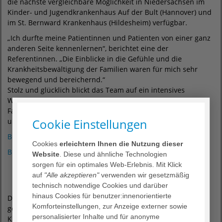
die nächste vergleichbare Möglichkeit in Niedersachsen im
Kinder- und Jugendkrankenhaus Auf der Bult (Hannover) und
im St. Bernward Krankenhaus (Hildesheim) verfügbar.
„Ich durfte meine Patientinnen und Patienten von einer ganz
anderen Seite kennenlernen“, berichtet eine der
Referentinnen. „Die Einblicke in die Gefühle und die
Krankheitsbewältigung der Familien waren für mich sehr
bewegend und bereichernd.“
Stolz und glücklich blickt das Team auf ein intensives
Wochenende zurück – mit dem klaren Ziel, auch in Zukunft
Familien mit epilepsiekranken Kindern bestmöglich zu
Cookie Einstellungen
unterstützen.
Bilddownload 1
Cookies
erleichtern Ihnen die Nutzung dieser
Bilddownload 2
Website
. Diese und ähnliche Technologien
sorgen für ein optimales Web-Erlebnis. Mit Klick
auf
"Alle akzeptieren"
verwenden wir gesetzmäßig
technisch notwendige Cookies und darüber
hinaus Cookies für benutzer:innenorientierte
Das AGAPLESION DIAKONIEKLINIKUM ROTENBURG
Komforteinstellungen, zur Anzeige externer sowie
gemeinnützige GmbH ist das größte konfessionelle
personalisierter Inhalte und für anonyme
Krankenhaus in Niedersachsen und akademisches