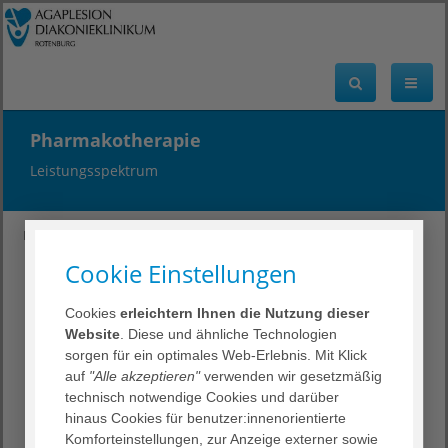
Pharmakotherapie
Leistungsspektrum
DKH Rotenburg
Leistungsspektrum
Fachgebiete & Zentren
Psychiatrie/Psychosomatik
Pharmakotherapie
Cookie Einstellungen
Pharmakotherapie
Cookies
erleichtern Ihnen die Nutzung dieser
Website
. Diese und ähnliche Technologien
Medikamente zur Behandlung psychischer Erkrankungen
sorgen für ein optimales Web-Erlebnis. Mit Klick
stellen einen von mehreren Wegen in der Behandlung
auf
"Alle akzeptieren"
verwenden wir gesetzmäßig
psychischer Erkrankungen dar. Ob der Einsatz von
technisch notwendige Cookies und darüber
Medikamenten sinnvoll ist oder nicht, hängt von der Art
hinaus Cookies für benutzer:innenorientierte
und der Schwere der Erkrankung ab.
Komforteinstellungen, zur Anzeige externer sowie