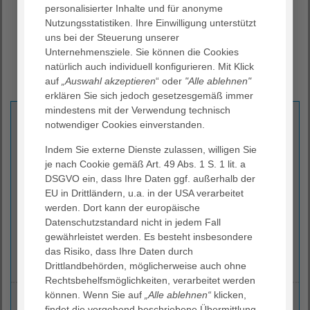
personalisierter Inhalte und für anonyme
Bei vielen Erkrankungen hat sich die gleichzeitige
Nutzungsstatistiken. Ihre Einwilligung unterstützt
Anwendung von Psychotherapie und Medikamenten als
uns bei der Steuerung unserer
sinnvoll erwiesen. Ziel der Behandlung ist die Rückkehr
Unternehmensziele. Sie können die Cookies
des erkrankten Menschen zu seinem ursprünglichen
natürlich auch individuell konfigurieren. Mit Klick
Funktionsniveau.
auf
„Auswahl akzeptieren
“ oder
"Alle ablehnen"
erklären Sie sich jedoch gesetzesgemäß immer
mindestens mit der Verwendung technisch
Kontakt
notwendiger Cookies einverstanden.
AGAPLESION DIAKONIEKLINIKUM ROTENBURG
Indem Sie externe Dienste zulassen, willigen Sie
Zentrum für Psychosoziale Medizin
je nach Cookie gemäß Art. 49 Abs. 1 S. 1 lit. a
DSGVO ein, dass Ihre Daten ggf. außerhalb der
Elise-Averdieck-Straße 17
EU in Drittländern, u.a. in der USA verarbeitet
27356 Rotenburg (Wümme)
werden. Dort kann der europäische
Datenschutzstandard nicht in jedem Fall
(04261) 77 - 67 00
gewährleistet werden. Es besteht insbesondere
(04261) 77 - 67 03
das Risiko, dass Ihre Daten durch
psychiatrie.dkr
@
agaplesion.de
Drittlandbehörden, möglicherweise auch ohne
Rechtsbehelfsmöglichkeiten, verarbeitet werden
können. Wenn Sie auf
„Alle ablehnen“
klicken,
Ihre Ansprechpersonen
findet die vorgehend beschriebene Übermittlung