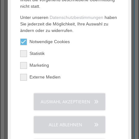
nicht statt.
Unter unseren
Datenschutzbestimmungen
haben
Prof. Dr. med. Carsten Konrad
(CV)
Sie jederzeit die Möglichkeit, Ihre Auswahl zu
Chefarzt
ändern oder zu widerrufen.
Notwendige Cookies
Statistik
Dr. med. Mirjam Bühring
Marketing
Chefärztin
Externe Medien
Janina Reuter
AUSWAHL AKZEPTIEREN
Chefarztsekretariat
ALLE ABLEHNEN
Annette Alff