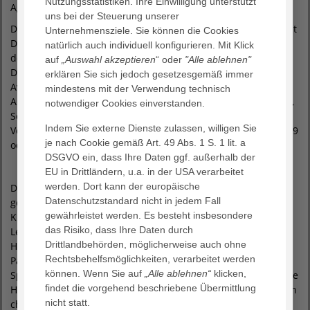
Nutzungsstatistiken. Ihre Einwilligung unterstützt
Agaplesion Diakonieklinikum Rotenburg.
uns bei der Steuerung unserer
Das nächste Treffen des Beratungs- und Gesprächskreises ist
Unternehmensziele. Sie können die Cookies
Dienstag, 25. Februar, 18.00 bis 20.00 Uhr in der Bibliothek
natürlich auch individuell konfigurieren. Mit Klick
des Zentrums für Psychosoziale Medizin am Agaplesion
auf
„Auswahl akzeptieren
“ oder
"Alle ablehnen"
Diakonieklinikum Rotenburg, Mutterhausgelände, Elise-
erklären Sie sich jedoch gesetzesgemäß immer
Averdieck-Str. 17 in Rotenburg. Die Teilnahme ist kostenlos.
mindestens mit der Verwendung technisch
Anmeldung bei ZISS – Zentrale Informationsstelle Selbsthilfe,
notwendiger Cookies einverstanden.
Selbsthilfekontaktstelle im Landkreis Rotenburg (Wümme),
Indem Sie externe Dienste zulassen, willigen Sie
Veronika Czech oder Verena Kimpel unter T (04261) 8 51 82 39
je nach Cookie gemäß Art. 49 Abs. 1 S. 1 lit. a
oder ziss-rotenburg@caritas-stade.com.
DSGVO ein, dass Ihre Daten ggf. außerhalb der
EU in Drittländern, u.a. in der USA verarbeitet
werden. Dort kann der europäische
Das AGAPLESION DIAKONIEKLINIKUM ROTENBURG
Datenschutzstandard nicht in jedem Fall
gemeinnützige GmbH ist das größte konfessionelle
gewährleistet werden. Es besteht insbesondere
Krankenhaus in Niedersachsen und akademisches
das Risiko, dass Ihre Daten durch
Lehrkrankenhaus der Medizinischen Fakultät der Universität
Drittlandbehörden, möglicherweise auch ohne
Hamburg. Als Maximalversorger mit rund 215.000
Rechtsbehelfsmöglichkeiten, verarbeitet werden
Patientenkontakten im Jahr bietet es nahezu das gesamte
können. Wenn Sie auf
„Alle ablehnen“
klicken,
Spektrum moderner Krankenhausmedizin. Die fortschrittliche
findet die vorgehend beschriebene Übermittlung
Hochleistungsmedizin und die professionelle Pflege mit ihren
nicht statt.
christlichen Wurzeln zeichnen das Haus aus. Das