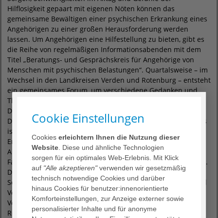
Hilflosigkeit gepaart mit eigenen Nöten können das
gemeinsame Bewältigen einer psychischen Erkrankung eines
Angehörigen zu einer großen Herausforderung werden
lassen. Um Angehörigen eine Hilfestellung zu bieten, gibt es
die Reihe von regelmäßigen Informationsabenden mit dem
Titel „Beratungs- und Gesprächskreis für Angehörige von
Menschen mit psychischen Belastungen“. Quartalsweise – im
Wechsel in den Landkreisen Verden und Rotenburg – entsteht
ein gemeinsames Forum, um verschiedene Gedanken und
Themen zu besprechen, die Angehörige beschäftigen.
Darunter die Themen Selbsthilfe, Umgang mit Betroffenen,
Cookie Einstellungen
Diagnosen und Erkrankungsbildern sowie Hilfsangeboten. Es
ist ausreichend Raum Fragen zu stellen, sich über ähnliche
Cookies
erleichtern Ihnen die Nutzung dieser
Erfahrungen auszutauschen und neue Impulse zu erhalten.
Website
. Diese und ähnliche Technologien
Alles in einem vertraulichen Rahmen, begleitet durch
sorgen für ein optimales Web-Erlebnis. Mit Klick
Fachpersonal der beteiligten Institutionen beider Landkreise.
auf
"Alle akzeptieren"
verwenden wir gesetzmäßig
Die Informationsabende sind eine Kooperation der
technisch notwendige Cookies und darüber
Sozialpsychiatrischen Dienste der Landkreise Rotenburg und
hinaus Cookies für benutzer:innenorientierte
Verden, der Kontaktstelle für Selbsthilfe im Kirchenkreis
Komforteinstellungen, zur Anzeige externer sowie
Verden, der ZISS – Zentrale Informationsstelle Selbsthilfe
personalisierter Inhalte und für anonyme
Rotenburg und des Zentrums für Psychosoziale Medizin im