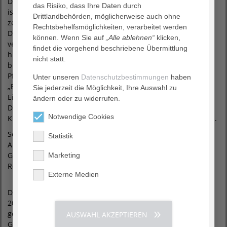
Deutschen Krebsgesellschaft zertifiziert. Die Chest Pain Unit
das Risiko, dass Ihre Daten durch
ist von der deutschen Gesellschaft für Kardiologie
Drittlandbehörden, möglicherweise auch ohne
zertifizierter Bestandteil der Klinik für Kardiologie. Zum
Rechtsbehelfsmöglichkeiten, verarbeitet werden
Diakonieklinikum gehören ein Reha-Zentrum und
können. Wenn Sie auf
„Alle ablehnen“
klicken,
verschiedene Dienstleistungsbetriebe. Insgesamt arbeiten
findet die vorgehend beschriebene Übermittlung
hier rund 2.400 Menschen. Das Rotenburger Krankenhaus
nicht statt.
bildet in unterschiedlichen Berufsbildern aus, z.B.
Pflegefachkräfte in der vom Haus mitgetragenen
Unter unseren
Datenschutzbestimmungen
haben
„Berufsbildende Schulen der Diakonie Rotenburg gGmbH“.
Sie jederzeit die Möglichkeit, Ihre Auswahl zu
Eine Vielzahl sozialer Projekte charakterisieren das
ändern oder zu widerrufen.
Diakonieklinikum ebenfalls: Klinikclowns, die Versorgung von
Notwendige Cookies
Kindern aus Kriegs- und Krisengebieten und der Sozialfonds.
Seit 2012 hält die AGAPLESION gemeinnützige
Statistik
Aktiengesellschaft mit 60 Prozent die Mehrheit der
Gesellschafteranteile; der Ev.-luth. Diakonissen-Mutterhaus
Marketing
Rotenburg e.V. hält 40 Prozent.
Externe Medien
Die AGAPLESION gemeinnützige Aktiengesellschaft wurde
2002 in Frankfurt am Main von christlichen Unternehmen
gegründet, um vorwiegend christliche
AUSWAHL AKZEPTIEREN
Gesundheitseinrichtungen in einer anspruchsvollen