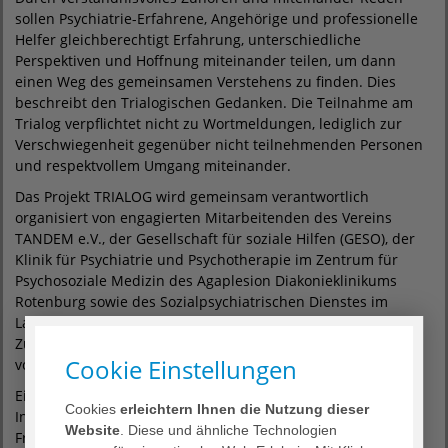
sollen Psychiatrie-Erfahrene, Angehörige und professionelle
Helfer gleichberechtigt Erfahrung, unterschiedliche
Perspektiven und Hoffnung miteinander teilen, um dann
einen Weg des gemeinsamen Verstehens zu finden. Dies
beschreibt den Trialogischen Gedanken. Die Teilnahme am
Trialog verpflichtet nicht zu Wortmeldungen, lediglich zur
Verschwiegenheit gegenüber nicht teilnehmenden Personen
und respektvollem Umgang miteinander.
Das Projekt TRIALOG wird gemeinsam verantwortlich
organisiert von engagierten Mitarbeitenden des Vereins
TANDEM e.V., der Gesellschaft für soziale Hilfen (GESO), der
Klinik für Psychiatrie und Psychotherapie im Zentrum für
Psychosoziale Medizin des Agaplesion Diakonieklinikums
Rotenburg sowie des Sozialpsychiatrischen Dienstes im
Landkreis Rotenburg. Im Fokus stehen das gegenseitige
Zuhören, das gemeinsame Gespräch und das Lernen
Cookie Einstellungen
voneinander.
Eine Teilnahme ist kostenfrei und die Veranstalter laden alle
Cookies
erleichtern Ihnen die Nutzung dieser
Interessierten herzlich ein. Für weitere Informationen und
Website
. Diese und ähnliche Technologien
Fragen stehen Jörg Kehlenbeck, Agaplesion Diakonieklinikum