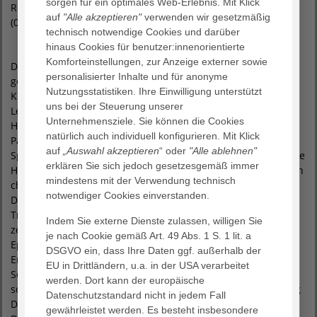
sorgen für ein optimales Web-Erlebnis. Mit Klick
Rotenburg, T (04261) 77 - 67 10, oder Sabrina Braun, GESO, T
auf
"Alle akzeptieren"
verwenden wir gesetzmäßig
(04261) 85 15 78 22 oder M (0160) 564 62 82 zur Verfügung.
technisch notwendige Cookies und darüber
hinaus Cookies für benutzer:innenorientierte
Komforteinstellungen, zur Anzeige externer sowie
Das AGAPLESION DIAKONIEKLINIKUM ROTENBURG
personalisierter Inhalte und für anonyme
gemeinnützige GmbH ist das größte konfessionelle
Nutzungsstatistiken. Ihre Einwilligung unterstützt
Krankenhaus in Niedersachsen und akademisches
uns bei der Steuerung unserer
Lehrkrankenhaus der Medizinischen Fakultät der Universität
Unternehmensziele. Sie können die Cookies
Hamburg. Als Maximalversorger mit rund 215.000
natürlich auch individuell konfigurieren. Mit Klick
Patientenkontakten im Jahr bietet es nahezu das gesamte
auf
„Auswahl akzeptieren
“ oder
"Alle ablehnen"
Spektrum moderner Krankenhausmedizin. Die fortschrittliche
erklären Sie sich jedoch gesetzesgemäß immer
Hochleistungsmedizin und die professionelle Pflege mit ihren
mindestens mit der Verwendung technisch
christlichen Wurzeln zeichnen das Haus aus. Das
notwendiger Cookies einverstanden.
Diakonieklinikum ist zertifiziertes „Überregionales
Traumazentrum“ zur Behandlung von Schwerverletzten,
Indem Sie externe Dienste zulassen, willigen Sie
zertifiziertes Endoprothetik- und Gefäßzentrum sowie
je nach Cookie gemäß Art. 49 Abs. 1 S. 1 lit. a
Epilepsiezentrum und Medizinisches Zentrum für
DSGVO ein, dass Ihre Daten ggf. außerhalb der
Erwachsene mit Behinderung. Einen besonderen
EU in Drittländern, u.a. in der USA verarbeitet
Schwerpunkt bildet die Onkologie. Das Brustkrebszentrum
werden. Dort kann der europäische
sowie das Viszeralonkologische Zentrum mit der Ausrichtung
Datenschutzstandard nicht in jedem Fall
Darmkrebszentrum und Magenkrebszentrum sind von der
gewährleistet werden. Es besteht insbesondere