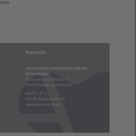
ionen
Kontakt
AGAPLESION DIAKONIEKLINIKUM
ROTENBURG
Elise-Averdieck-Straße 17
27356 Rotenburg (Wümme)
(04261) 77-0
info.dkr
@
agaplesion.de
www.diako-online.de