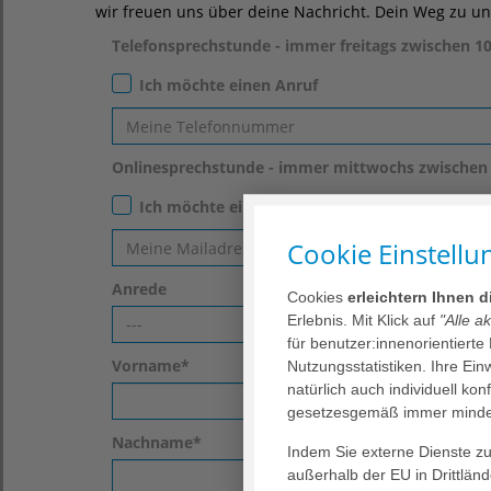
wir freuen uns über deine Nachricht. Dein Weg zu uns
Telefonsprechstunde - immer freitags zwischen 1
Ich möchte einen Anruf
Onlinesprechstunde - immer mittwochs zwischen
Ich möchte eine Einladung per Teams erhalten
Cookie Einstellu
Anrede
Cookies
erleichtern Ihnen 
Erlebnis. Mit Klick auf
"Alle a
---
für benutzer:innenorientierte
Vorname
*
Nutzungsstatistiken. Ihre Ei
natürlich auch individuell kon
gesetzesgemäß immer mindes
Nachname
*
Indem Sie externe Dienste zul
außerhalb der EU in Drittlän