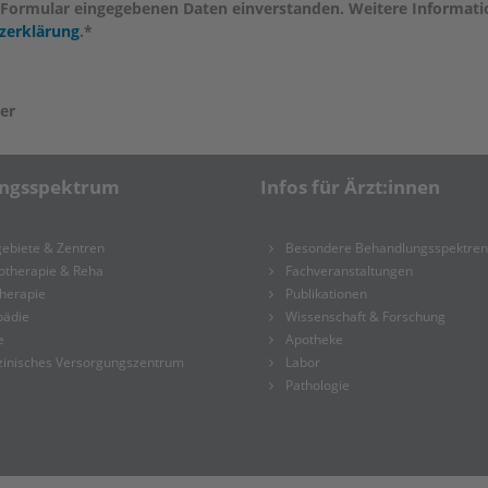
 Formular eingegebenen Daten einverstanden. Weitere Informat
zerklärung
.*
der
ungsspektrum
Infos für Ärzt:innen
ebiete & Zentren
Besondere Behandlungsspektren
otherapie & Reha
Fachveranstaltungen
herapie
Publikationen
pädie
Wissenschaft & Forschung
e
Apotheke
zinisches Versorgungszentrum
Labor
Pathologie