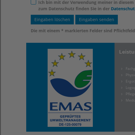
Ich bin mit der Verwendung meiner in diesem
zum Datenschutz finden Sie in der
Datenschut
Die mit einem * markierten Felder sind Pflichtfel
Leist
Fachg
Physi
Ergot
Logo
Pfleg
Medi