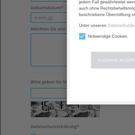
jedem Fall gewährleistet wer
Geburtsdatum
*
auch ohne Rechtsbehelfsmögl
beschriebene Übermittlung ni
Unter unseren
Datenschutzb
Möchten Sie uns noch etwas mitteilen?
Notwendige Cookies
AUSWAHL AKZEPT
Bitte geben Sie hier die Lösung der im Bild angez
Datenschutzerklärung
*