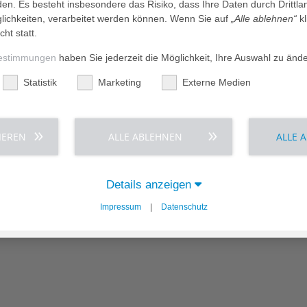
den. Es besteht insbesondere das Risiko, dass Ihre Daten durch Dritt
ichkeiten, verarbeitet werden können. Wenn Sie auf
„Alle ablehnen“
kl
cht statt.
estimmungen
haben Sie jederzeit die Möglichkeit, Ihre Auswahl zu änd
Statistik
Marketing
Externe Medien
IEREN
ALLE ABLEHNEN
ALLE 
Details anzeigen
eigten Gleichung ein. Dies dient der Spam-Abwehr. *
Impressum
|
Datenschutz