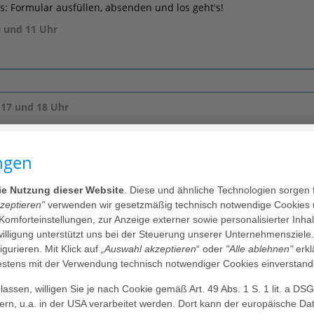
: Formular ausfüllen, absenden und los geht's!
0 und 11 Uhr
 17 und 18 Uhr
ngen
die Nutzung dieser Website
. Diese und ähnliche Technologien sorgen 
kzeptieren"
verwenden wir gesetzmäßig technisch notwendige Cookies 
 Komforteinstellungen, zur Anzeige externer sowie personalisierter Inh
nwilligung unterstützt uns bei der Steuerung unserer Unternehmensziele
figurieren. Mit Klick auf
„Auswahl akzeptieren
“ oder
"Alle ablehnen"
erkl
tens mit der Verwendung technisch notwendiger Cookies einverstand
assen, willigen Sie je nach Cookie gemäß Art. 49 Abs. 1 S. 1 lit. a DS
dern, u.a. in der USA verarbeitet werden. Dort kann der europäische Da