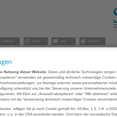
mitteilen
teilen
mail
drucken
es Fachpersonal, das in leitender oder mitwirkender
ngen
en Notfallsituationen teilnehmen soll. Durch eine
enden, potentiell kritische Kinder identifizieren zu
die Nutzung dieser Website
. Diese und ähnliche Technologien sorgen 
uleiten.
kzeptieren"
verwenden wir gesetzmäßig technisch notwendige Cookies 
 Komforteinstellungen, zur Anzeige externer sowie personalisierter Inh
nwilligung unterstützt uns bei der Steuerung unserer Unternehmensziele
ation)
figurieren. Mit Klick auf
„Auswahl akzeptieren
“ oder
"Alle ablehnen"
erkl
v
tens mit der Verwendung technisch notwendiger Cookies einverstand
assen, willigen Sie je nach Cookie gemäß Art. 49 Abs. 1 S. 1 lit. a DS
n mit und ohne Minderperfusion
dern, u.a. in der USA verarbeitet werden. Dort kann der europäische Da