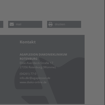
mail
drucken
Kontakt
AGAPLESION DIAKONIEKLINIKUM
ROTENBURG
Elise-Averdieck-Straße 17
27356 Rotenburg (Wümme)
(04261) 77-0
info.dkr
@
agaplesion.de
www.diako-online.de