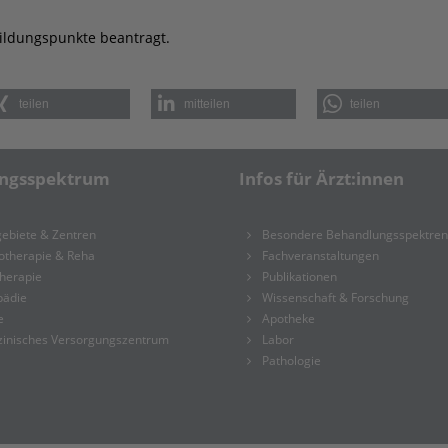
tbildungspunkte beantragt.
teilen
mitteilen
teilen
ungsspektrum
Infos für Ärzt:innen
ebiete & Zentren
Besondere Behandlungsspektren
otherapie & Reha
Fachveranstaltungen
herapie
Publikationen
pädie
Wissenschaft & Forschung
e
Apotheke
zinisches Versorgungszentrum
Labor
Pathologie