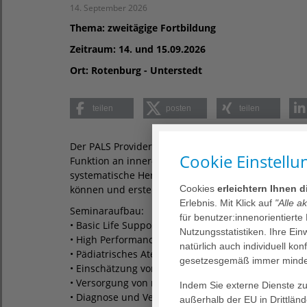
14. September 2026
Thema:
zweitägige Fortbildung
Zeitraum:
14. und 15.09.2026
Ort:
Rotenburg - Unterstedt
teilen
posten
teilen
Der PALS Provider Kurs richtet sich an medizinisch
Cookie Einstellu
Funktion an inner- und außerklinischen pädiatrisch
systematische Herangehensweise lernen die Teilnehm
Cookies
erleichtern Ihnen 
können und erste Therapien zur Stabilisierung einz
Erlebnis. Mit Klick auf
"Alle a
Seminaraufbau:
für benutzer:innenorientierte
• Basic Life Support (BLS Certification)
Nutzungsstatistiken. Ihre Ei
• High Performance CPR (Cardiopulmonary Resuscit
natürlich auch individuell kon
• Pädiatrisches Atemwegsmanagement, auch invasi
gesetzesgemäß immer mindes
• Einschätzung von kritisch kranken Kindern
• Versorgung von respiratorischen Notfällen
Indem Sie externe Dienste zul
• Diagnose und Versorgung von Rhythmusstörunge
außerhalb der EU in Drittlän