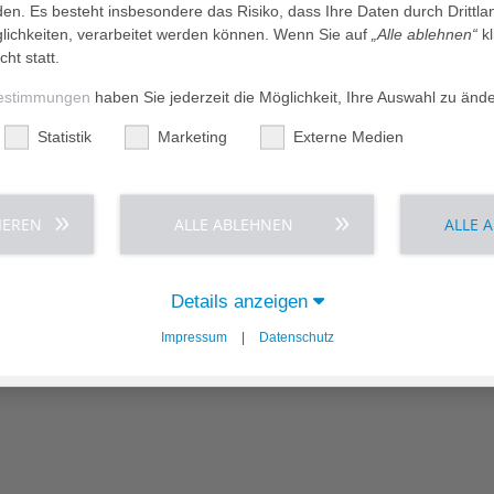
nderperfusion
den. Es besteht insbesondere das Risiko, dass Ihre Daten durch Dritt
ichkeiten, verarbeitet werden können. Wenn Sie auf
„Alle ablehnen“
kl
er- und außerklinischen pädiatrischen Notfallsituationen
cht statt.
estimmungen
haben Sie jederzeit die Möglichkeit, Ihre Auswahl zu änd
Statistik
Marketing
Externe Medien
IEREN
ALLE ABLEHNEN
ALLE 
Details anzeigen
Impressum
|
Datenschutz