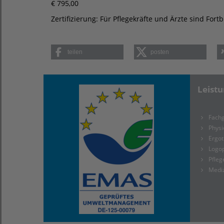
€ 795,00
Zertifizierung: Für Pflegekräfte und Ärzte sind For
teilen
posten
Leist
Fachg
Physi
Ergot
Logo
Pfleg
Medi