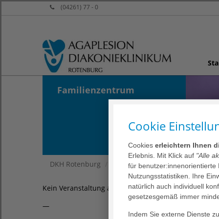
(04261) 77 - 0
Sta
Familienzentrum
Cookie Einstellu
Cookies
erleichtern Ihnen 
Erlebnis. Mit Klick auf
"Alle a
DKH Rotenburg
Ihr Aufenthalt
Veranstaltun
für benutzer:innenorientierte
Nutzungsstatistiken. Ihre Ei
natürlich auch individuell kon
Kein Veranstaltung ausgewählt
gesetzesgemäß immer mindes
—
Indem Sie externe Dienste zul