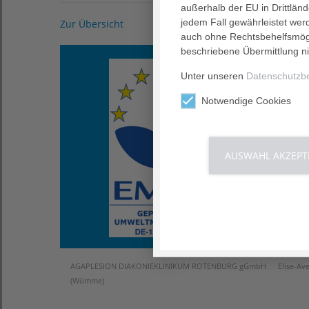
außerhalb der EU in Drittlän
jedem Fall gewährleistet wer
Zur Übersicht
auch ohne Rechtsbehelfsmögl
beschriebene Übermittlung ni
Leist
Unter unseren
Datenschutzb
Notwendige Cookies
Fachg
Physi
Ergot
Logo
AUSWAHL AKZEPT
Pfleg
Medi
AGAPLESION DIAKONIEKLINIKUM ROTENBURG gGmbH Elise-Aver
(Wümme)