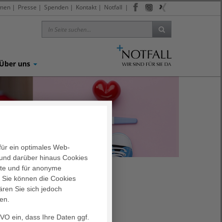
men
|
Presse
|
Spenden
|
Kontakt
|
Notfall
|
Über uns
für ein optimales Web-
und darüber hinaus Cookies
alte und für anonyme
. Sie können die Cookies
ären Sie sich jedoch
en.
GVO ein, dass Ihre Daten ggf.